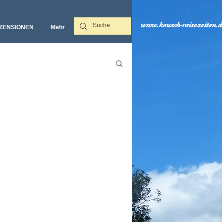
www.keusch-reisezeiten.d
ZENSIONEN
Mehr‎