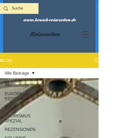
www.keusch-reisezeiten.de
Reisezeiten
BLOG
Alle Beiträge
Alle Beiträge
EUROPA-
REISEN
KULTUR
TOURISMUS
SPEZIAL
REZENSIONEN