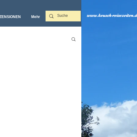
www.keusch-reisezeiten.d
ZENSIONEN
Mehr‎