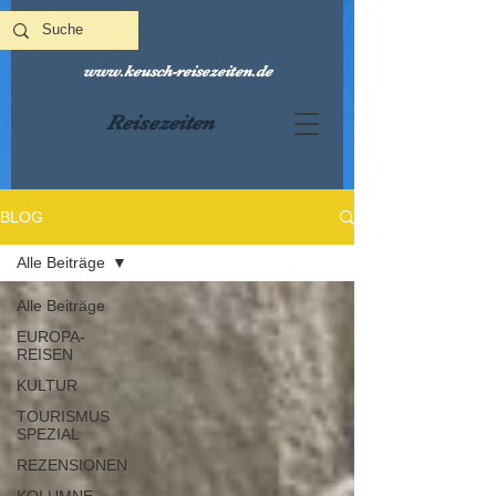
www.keusch-reisezeiten.de
Reisezeiten
BLOG
Alle Beiträge
Alle Beiträge
EUROPA-
REISEN
KULTUR
TOURISMUS
SPEZIAL
REZENSIONEN