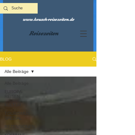
www.keusch-reisezeiten.de
Reisezeiten
BLOG
Alle Beiträge
Alle Beiträge
EUROPA-
REISEN
KULTUR
TOURISMUS
SPEZIAL
REZENSIONEN