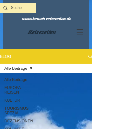
www.keusch-reisezeiten.de
Reisezeiten
BLOG
Alle Beiträge
Alle Beiträge
EUROPA-
REISEN
KULTUR
TOURISMUS
SPEZIAL
REZENSIONEN