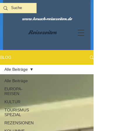
www.keusch-reisezeiten.de
Reisezeiten
BLOG
Alle Beiträge
Alle Beiträge
EUROPA-
REISEN
KULTUR
TOURISMUS
SPEZIAL
REZENSIONEN