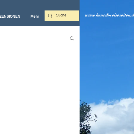
www.keusch-reisezeiten.d
ZENSIONEN
Mehr‎