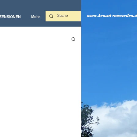
www.keusch-reisezeiten.d
ZENSIONEN
Mehr‎