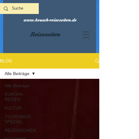
www.keusch-reisezeiten.de
Reisezeiten
BLOG
Alle Beiträge
Alle Beiträge
EUROPA-
REISEN
KULTUR
TOURISMUS
SPEZIAL
REZENSIONEN