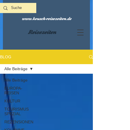
www.keusch-reisezeiten.de
Reisezeiten
BLOG
Alle Beiträge
Alle Beiträge
EUROPA-
REISEN
KULTUR
TOURISMUS
SPEZIAL
REZENSIONEN