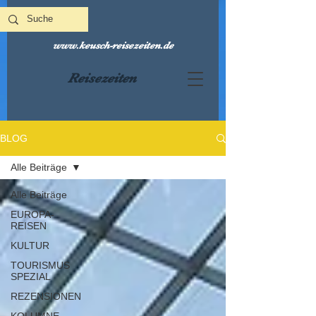
www.keusch-reisezeiten.de
Reisezeiten
BLOG
Alle Beiträge
Alle Beiträge
EUROPA-
REISEN
KULTUR
TOURISMUS
SPEZIAL
REZENSIONEN