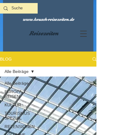
www.keusch-reisezeiten.de
Reisezeiten
BLOG
Alle Beiträge
Alle Beiträge
EUROPA-
REISEN
KULTUR
TOURISMUS
SPEZIAL
REZENSIONEN