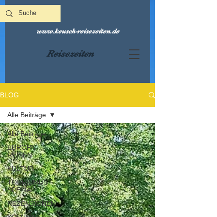
www.keusch-reisezeiten.de
Reisezeiten
BLOG
Alle Beiträge
Alle Beiträge
EUROPA-
REISEN
KULTUR
TOURISMUS
SPEZIAL
REZENSIONEN