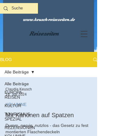
www.keusch-reisezeiten.de
Reisezeiten
BLOG
Alle Beiträge
Alle Beiträge
Claudia Keusch
EUROPA-
18. Juli 2024
REISEN
KOLUMNE
KULTUR
TOURISMUS
Mit Kanonen auf Spatzen
SPEZIAL
Dumm, nervig, nutzlos - das Gesetz zu fest
REZENSIONEN
montierten Flaschendeckeln