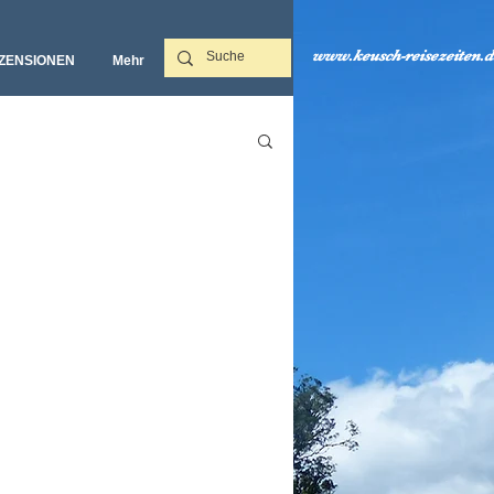
www.keusch-reisezeiten.d
ZENSIONEN
Mehr‎