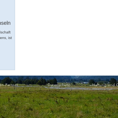
nseln
dschaft
ns, ist
en-Partner
Datenschutz
Haftung und 