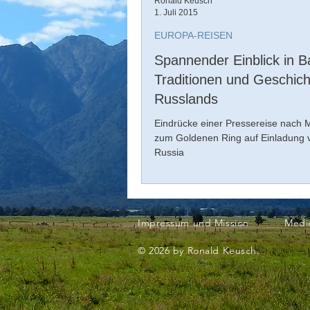
Ronald Keusch
1. Juli 2015
EUROPA-REISEN
Spannender Einblick in B
Traditionen und Geschich
Russlands
Eindrücke einer Pressereise nach
zum Goldenen Ring auf Einladung v
Russia
Impressum und Mission
Medi
© 2026 by Ronald Keusch.