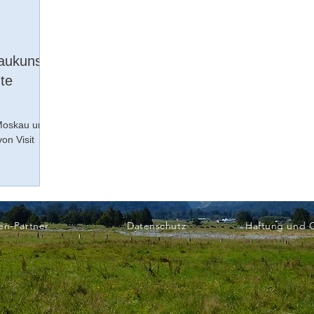
aukunst,
te
 Moskau und
on Visit
en-Partner
Datenschutz
Haftung und 