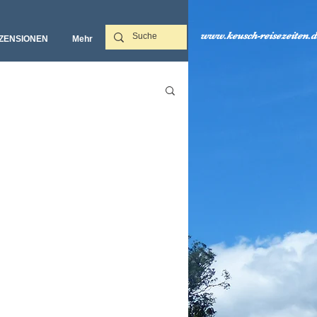
www.keusch-reisezeiten.d
ZENSIONEN
Mehr‎