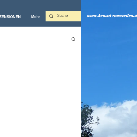
www.keusch-reisezeiten.d
ZENSIONEN
Mehr‎