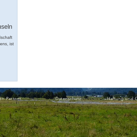
nseln
dschaft
ns, ist
en-Partner
Datenschutz
Haftung und 