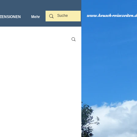
www.keusch-reisezeiten.d
ZENSIONEN
Mehr‎