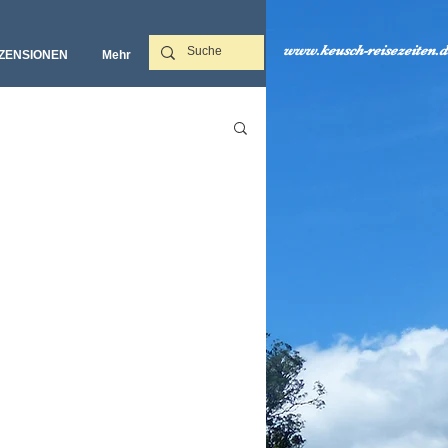
www.keusch-reisezeiten.d
ZENSIONEN
Mehr‎