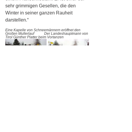
sehr grimmigen Gesellen, die den 
Winter in seiner ganzen Rauheit 
darstellen.“ 
Eine Kapelle von Schneemännern eröffnet den 
Großen Mullerlauf 
Der Landeshauptmann von 
Tirol Günther Platter beim Vortanzen 
Schnaps zum „Abmullen“
Pünktlich gegen 13.30 Uhr beginnt der 
Umzug. Der Landeshauptmann 
Günther Platter verlässt die extra für 
den Umzug an der Dorfstraße errichtete 
Holz-Tribüne für die Ehrengäste. Er 
gewährt ein Tänzchen und das 