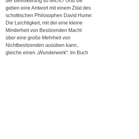
der Bevölkerung so leicht? Und sie 
geben eine Antwort mit einem Zitat des 
schottischen Philosophen David Hume: 
Die Leichtigkeit, mit der eine kleine 
Minderheit von Besitzenden Macht 
über eine große Mehrheit von 
Nichtbesitzenden ausüben kann, 
gleiche einen „Wunderwerk“. Im Buch 
wird dieses Wunderwerk entschlüsselt, 
auch im Ukrainekonflikt. Hier hat die 
EU in einem historischen Ausmaß 
versagt und sie wird zu den großen 
Verlierern der Krise zählen. Sie hat die 
Krisenregie vollständig an die USA 
abgetreten und die Friedensordnung 
und den Wohlstand der Bürger den 
geopolitischen Zielen der USA 
untergeordnet (S. 14). Die für die 
damalige Wendezeit angewandte 