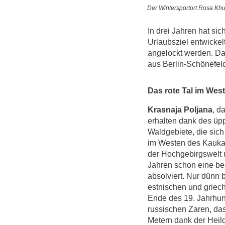
Der Wintersportort Rosa Khu
In drei Jahren hat si
Urlaubsziel entwickel
angelockt werden. Das
aus Berlin-Schönefel
Das rote Tal im We
Krasnaja Poljana
, d
erhalten dank des üp
Waldgebiete, die sich 
im Westen des Kauka
der Hochgebirgswelt u
Jahren schon eine be
absolviert. Nur dünn 
estnischen und griec
Ende des 19. Jahrhu
russischen Zaren, das
Metern dank der Heil