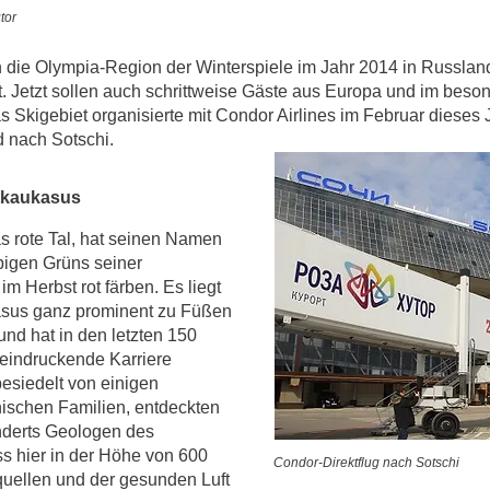
tor
ch die Olympia-Region der Winterspiele im Jahr 2014 in Russla
t. Jetzt sollen auch schrittweise Gäste aus Europa und im bes
 Skigebiet organisierte mit Condor Airlines im Februar dieses J
d nach Sotschi.
stkaukasus
as rote Tal, hat seinen Namen
pigen Grüns seiner
im Herbst rot färben. Es liegt
sus ganz prominent zu Füßen
nd hat in den letzten 150
eindruckende Karriere
besiedelt von einigen
hischen Familien, entdeckten
nderts Geologen des
s hier in der Höhe von 600
Condor-Direktflug nach Sots
quellen und der gesunden Luft