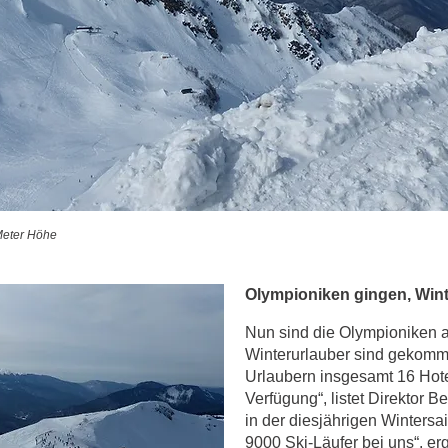
Meter Höhe
Olympioniken gingen, Win
Nun sind die Olympioniken a
Winterurlauber sind gekomm
Urlaubern insgesamt 16 Hote
Verfügung“, listet Direktor B
in der diesjährigen Wintersa
9000 Ski-Läufer bei uns“, er