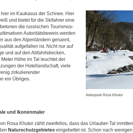
t hier im Kaukasus der Schnee. Hier
iß und bietet für die Skifahrer eine
o betonen die russischen Tourismus-
 ultimativen Autoritätsbeweis werden
ler aus den Alpenländern genannt,
lität aufgefallen ist. Nicht nur auf
e und auf den Abfahrtstrecken,
Meter Höhe im Tal leuchtet der
ungen der Hotellandschaft, viele
enig zirkulierender
n ein Übriges.
Naturpark Rosa Khutor
le und Ikonenmaler
n Rosa Khutor zählt zweifellos, dass das Urlauber-Tal inmitte
oßen
Naturschutzgebietes
eingebettet ist. Schon nach wenigen