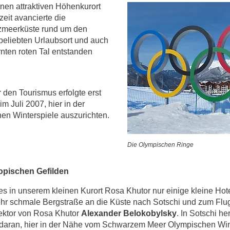
einen attraktiven Höhenkurort
zeit avancierte die
zmeerküste rund um den
beliebten Urlaubsort und auch
rnten roten Tal entstanden
 den Tourismus erfolgte erst
m Juli 2007, hier in der
en Winterspiele auszurichten.
Die Olympischen Ringe
ropischen Gefilden
es in unserem kleinen Kurort Rosa Khutor nur einige kleine Hot
ehr schmale Bergstraße an die Küste nach Sotschi und zum Flug
rektor von Rosa Khutor
Alexander Belokobylsky
. In Sotschi h
daran, hier in der Nähe vom Schwarzem Meer Olympischen Wint