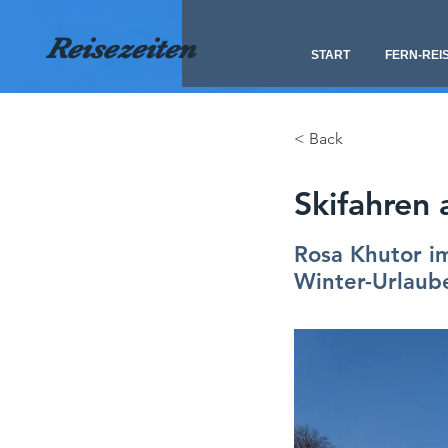
Reisezeiten
START
FERN-REI
< Back
Skifahren 
Rosa Khutor i
Winter-Urlaub