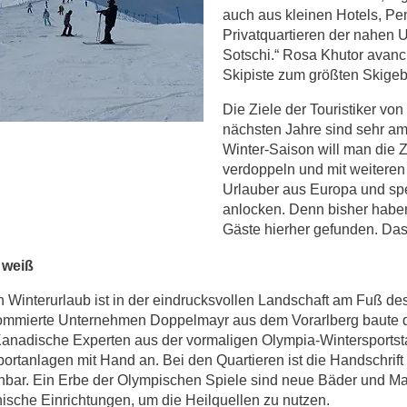
auch aus kleinen Hotels, P
Privatquartieren der nahen
Sotschi.“ Rosa Khutor avanci
Skipiste zum größten Skigeb
Die Ziele der Touristiker von
nächsten Jahre sind sehr ambi
Winter-Saison will man die 
verdoppeln und mit weitere
Urlauber aus Europa und sp
anlocken. Denn bisher haben
Gäste hierher gefunden. Das 
 weiß
 den Winterurlaub ist in der eindrucksvollen Landschaft am Fuß d
nommierte Unternehmen Doppelmayr aus dem Vorarlberg baute dr
nadische Experten aus der vormaligen Olympia-Wintersportsta
ortanlagen mit Hand an. Bei den Quartieren ist die Handschrift 
nbar. Ein Erbe der Olympischen Spiele sind neue Bäder und 
ische Einrichtungen, um die Heilquellen zu nutzen.