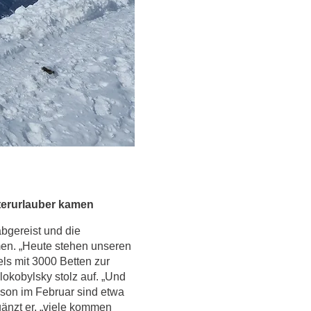
terurlauber kamen
bgereist und die
en. „Heute stehen unseren
ls mit 3000 Betten zur
elokobylsky stolz auf. „Und
ison im Februar sind etwa
gänzt er, „viele kommen