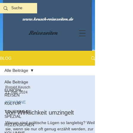
www.keusch-reisezeiten.de
Reisezeiten
BLOG
Alle Beiträge
Alle Beiträge
Ronald Keusch
EUROPA-
21. Feb. 2024
REISEN
KOLUMNE
KULTUR
TOURISMUS
Von Wirklichkeit umzingelt
SPEZIAL
Warum sind politische Lügen so langlebig? Weil
REZENSIONEN
sie, wenn sie nur oft genug erzählt werden, zur