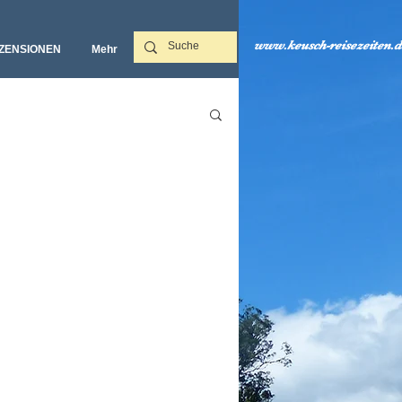
www.keusch-reisezeiten.d
ZENSIONEN
Mehr‎