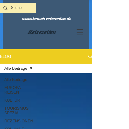
www.keusch-reisezeiten.de
Reisezeiten
BLOG
Alle Beiträge
Alle Beiträge
EUROPA-
REISEN
KULTUR
TOURISMUS
SPEZIAL
REZENSIONEN