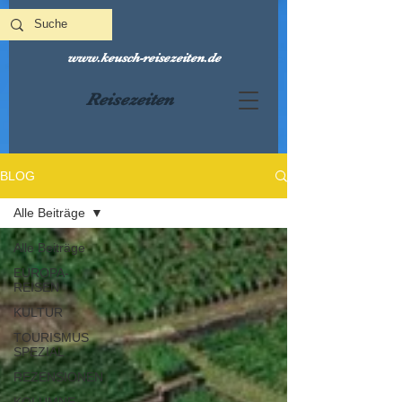
www.keusch-reisezeiten.de
Reisezeiten
BLOG
Alle Beiträge
Alle Beiträge
EUROPA-
REISEN
KULTUR
TOURISMUS
SPEZIAL
REZENSIONEN