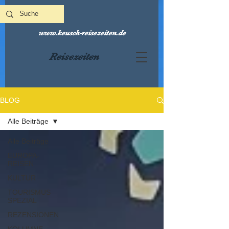
www.keusch-reisezeiten.de
Reisezeiten
BLOG
Alle Beiträge
Alle Beiträge
EUROPA-
REISEN
KULTUR
TOURISMUS
SPEZIAL
REZENSIONEN