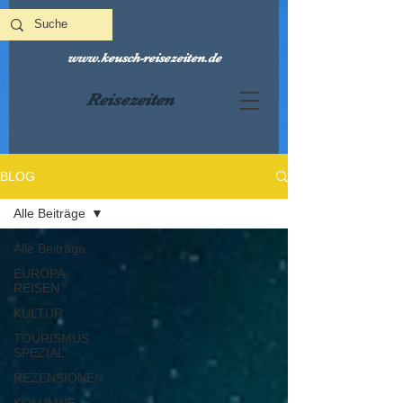
www.keusch-reisezeiten.de
Reisezeiten
BLOG
Alle Beiträge
Alle Beiträge
EUROPA-
REISEN
KULTUR
TOURISMUS
SPEZIAL
REZENSIONEN