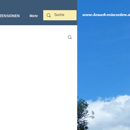
www.keusch-reisezeiten.d
ZENSIONEN
Mehr‎