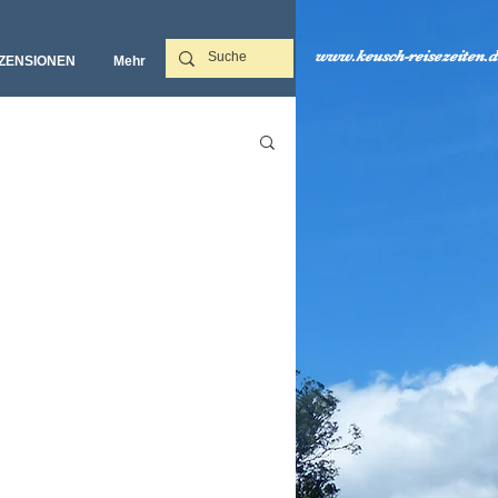
www.keusch-reisezeiten.d
ZENSIONEN
Mehr‎