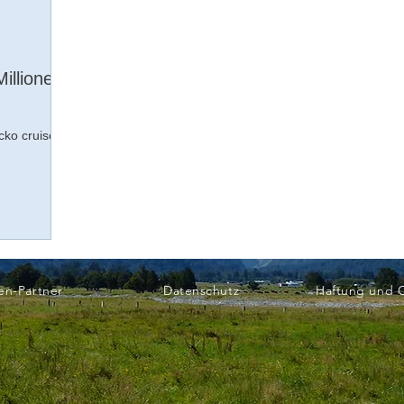
illionen
cko cruises
en-Partner
Datenschutz
Haftung und 