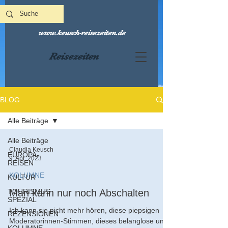
www.keusch-reisezeiten.de
Reisezeiten
BLOG
Alle Beiträge
Alle Beiträge
Claudia Keusch
EUROPA-
9. Apr. 2023
REISEN
KOLUMNE
KULTUR
TOURISMUS
Man kann nur noch Abschalten
SPEZIAL
Ich kann sie nicht mehr hören, diese piepsigen
REZENSIONEN
Moderatorinnen-Stimmen, dieses belanglose und