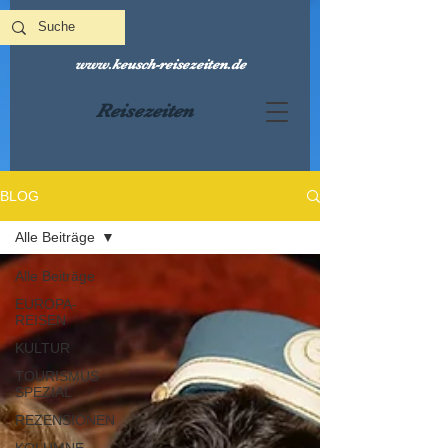
www.keusch-reisezeiten.de
Reisezeiten
BLOG
Alle Beiträge
Alle Beiträge
EUROPA-
REISEN
KULTUR
TOURISMUS
SPEZIAL
REZENSIONEN