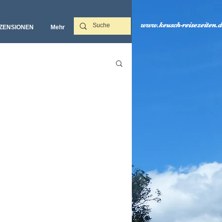
www.keusch-reisezeiten.d
ZENSIONEN
Mehr‎