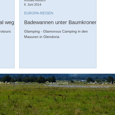
Ronald Keusch
6. Juni 2014
EUROPA-REISEN
al weg
Badewannen unter Baumkronen
rotours
Glamping - Glamorous Camping in den
Masuren in Glendoria
en-Partner
Datenschutz
Haftung und 