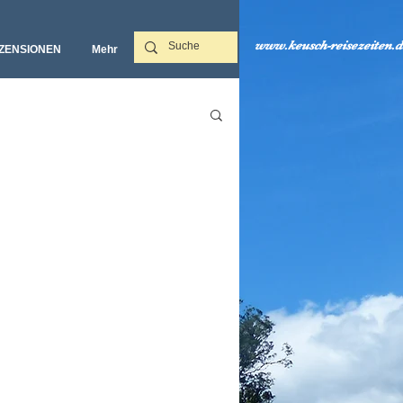
www.keusch-reisezeiten.d
ZENSIONEN
Mehr‎