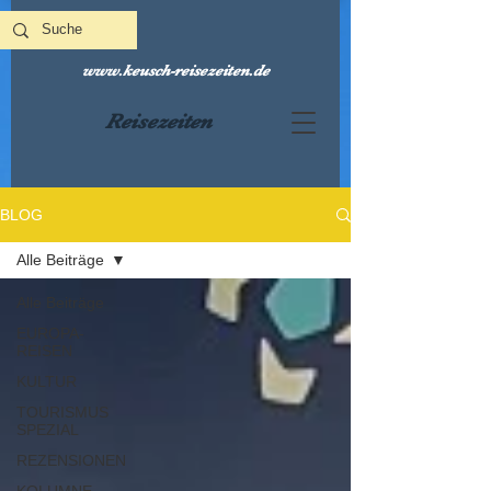
www.keusch-reisezeiten.de
Reisezeiten
BLOG
Alle Beiträge
Alle Beiträge
EUROPA-
REISEN
KULTUR
TOURISMUS
SPEZIAL
REZENSIONEN