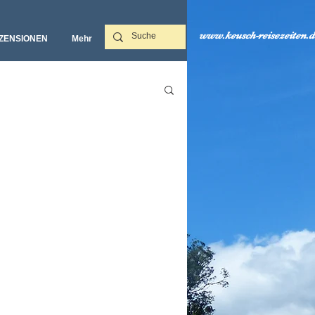
www.keusch-reisezeiten.d
ZENSIONEN
Mehr‎