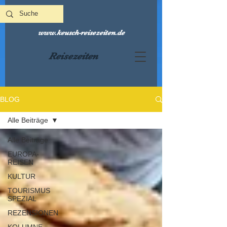
www.keusch-reisezeiten.de
Reisezeiten
BLOG
Alle Beiträge
Alle Beiträge
EUROPA-
REISEN
KULTUR
TOURISMUS
SPEZIAL
REZENSIONEN