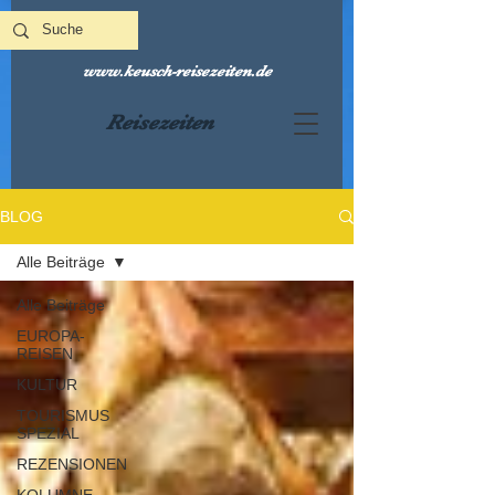
www.keusch-reisezeiten.de
Reisezeiten
BLOG
Alle Beiträge
Alle Beiträge
EUROPA-
REISEN
KULTUR
TOURISMUS
SPEZIAL
REZENSIONEN