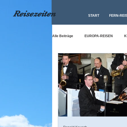
Reisezeiten
START
FERN-REI
Alle Beiträge
EUROPA-REISEN
K