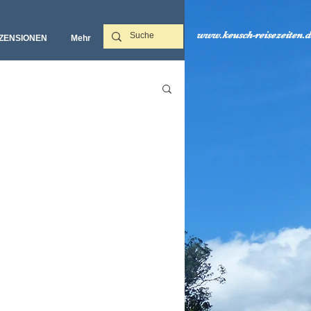
www.keusch-reisezeiten.d
ZENSIONEN
Mehr‎