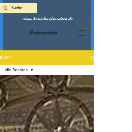
www.keusch-reisezeiten.de
Reisezeiten
BLOG
Alle Beiträge
Alle Beiträge
EUROPA-
REISEN
KULTUR
TOURISMUS
SPEZIAL
REZENSIONEN