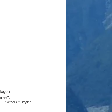
ologen 
rier“
. 
Saurier-Fußstapfen