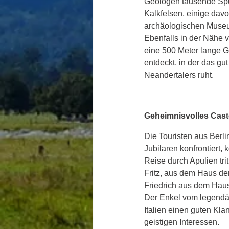
Geologen tausende Spu
Kalkfelsen, einige dav
archäologischen Museu
Ebenfalls in der Nähe v
eine 500 Meter lange Gr
entdeckt, in der das gut
Neandertalers ruht. 
Geheimnisvolles Cast
Die Touristen aus Berl
Jubilaren konfrontiert,
Reise durch Apulien tritt
Fritz, aus dem Haus de
Friedrich aus dem Haus 
Der Enkel vom legendär
Italien einen guten Klan
geistigen Interessen. 