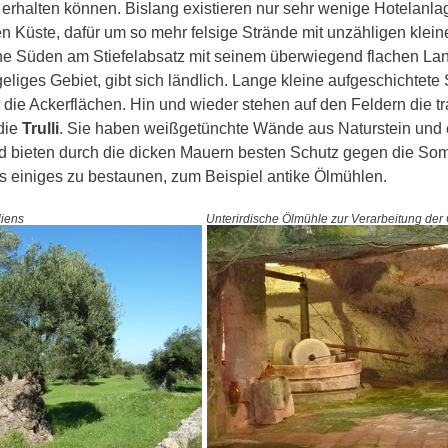
t erhalten können. Bislang existieren nur sehr wenige Hotelanla
en Küste, dafür um so mehr felsige Strände mit unzähligen klei
che Süden am Stiefelabsatz mit seinem überwiegend flachen La
liges Gebiet, gibt sich ländlich. Lange kleine aufgeschichtete
ie Ackerflächen. Hin und wieder stehen auf den Feldern die tra
ie 
Trulli
. Sie haben weißgetünchte Wände aus Naturstein und e
d bieten durch die dicken Mauern besten Schutz gegen die Som
es einiges zu bestaunen, zum Beispiel antike Ölmühlen. 
iens  
Unterirdische Ölmühle zur Verarbeitung der 