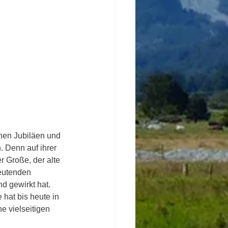
chen Jubiläen und 
. Denn auf ihrer 
er Große, der alte 
eutenden 
d gewirkt hat. 
hat bis heute in 
e vielseitigen 