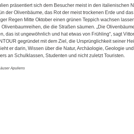
ien präsentiert sich dem Besucher meist in den italienischen N
rün der Olivenbäume, das Rot der meist trockenen Erde und das
ftiger Regen Mitte Oktober einen grünen Teppich wachsen lassen
 Olivenbaumreihen, die die Straßen säumen. „Die Olivenbäume 
, das ist ungewöhnlich und hat etwas von Frühling“, sagt Vittor
TOUR gegründet mit dem Ziel, die Ursprünglichkeit seiner Heim
ieht er darin, Wissen über die Natur, Archäologie, Geologie un
rs an Schulklassen, Studenten und nicht zuletzt Touristen. 
dhäuser Apuliens