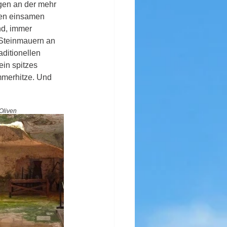
gen an der mehr 
nen einsamen 
nd, immer 
 Steinmauern an 
ditionellen 
in spitzes 
merhitze. Und 
Oliven