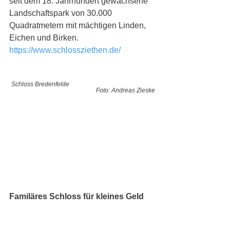
seit dem 18. Jahrhundert gewachsene 
Landschaftspark von 30.000 
Quadratmetern mit mächtigen Linden, 
Eichen und Birken. 
https://www.schlossziethen.de/
Schloss Bredenfelde  
Foto: Andreas Zieske
Familäres Schloss für kleines Geld
Das 
Schloss Bredenfelde
 liegt 
westlich von Neubrandenburg im 