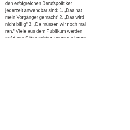
den erfolgreichen Berufspolitiker 
jederzeit anwendbar sind: 1. „Das hat 
mein Vorgänger gemacht“ 2. „Das wird 
nicht billig“ 3. „Da müssen wir noch mal 
ran.“ Viele aus dem Publikum werden 
auf diese Sätze achten, wenn sie ihnen 
in Politikerreden wieder begegnen.   
Es braucht wohl keinen Wahrsager mit 
Glaskugel, um dieser Kabarett-
Komödie einen großen 
Publikumserfolg, sicher auch bei den 
Berlin-Touristen zu prophezeien. Dafür 
wird die Mund zu Mund Propaganda 
sorgen und das originelle Programm-
Heft (Astrid Brank, Sabine Walter) mit 
Zitaten von Daniela Dahn und Dieter 
Hildebrand, Volker Pispers und Georg 
Schramm sowie 50 Anleitungen zum 
Bürgerprotest.