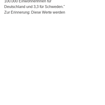
100.000 EinwohnerInnen für 
Deutschland und 3,3 für Schweden." 
Zur Erinnerung: Diese Werte werden 
erreicht ohne Maske, ohne 
Schließungen der Restaurants, ohne 
Einschränkung der Grundrechte, ohne 
Bußgelder, ohne Reisequarantäne-
Pflicht usw. Und weiter die TAZ. "Von 
einem Lockdown ist Schweden also 
noch weit entfernt. Eine 
Ausgangssperre wäre nach wie vor 
verfassungswidrig.“ Nun mögen viele 
Vergleiche hinken, aber es ist durchaus 
angebracht, die Erfahrungen anderer 
Länder zur Kenntnis zu nehmen und 
eingehend zu prüfen. Es darf nicht sein, 
dass Gaststätten, Hotels und ganze 
Urlaubsorte in Deutschland, die sehr 
aufwendige und wirksame Hygiene-