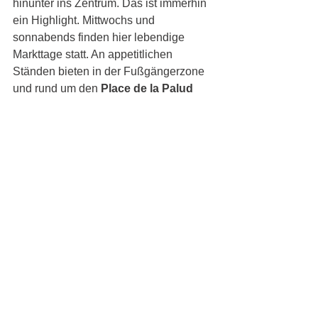
hinunter ins Zentrum. Das ist immerhin 
ein Highlight. Mittwochs und 
sonnabends finden hier lebendige 
Markttage statt. An appetitlichen 
Ständen bieten in der Fußgängerzone 
und rund um den 
Place de la Palud
Händler ihre Waren an. Vollbesetzte 
Cafés- und Straßenmusikanten 
schaffen eine einzigartige Atmosphäre. 
Beim „Brunnen der Gerechtigkeit“, 
erfreuen sich zahlreiche Besucher am 
stündlichen Glockenspiel der nahe 
gelegenen mechanischen Uhr. Wer 
sich anderweitig umschauen, 
einkaufen oder amüsieren will, sollte 
das Quartier
 du Flon
 besuchen. Aus 
dem früheren Industriegebiet ist ein 
modernes, originelles und kulturelles 
Stadtviertel entstanden.