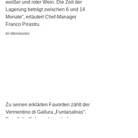
weißer und roter Wein. Die Zeit der 
Lagerung beträgt zwischen 6 und 14 
Monate“, erläutert Chef-Manager 
Franco Pirastru. 
Im Weinkontor
Zu seinen erklärten Favoriten zählt der 
Vermentino di Gallura „Funtanaliras“. 
Er soll die Sehnsucht nach dem 
sommerlichen Duft von Pinienwäldern, 
Meer und Sonne wecken. Ein kräftiger 