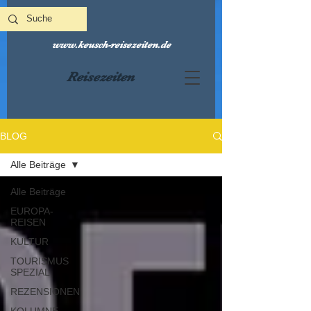
www.keusch-reisezeiten.de
Reisezeiten
BLOG
Alle Beiträge
Alle Beiträge
EUROPA-
REISEN
KULTUR
TOURISMUS
SPEZIAL
REZENSIONEN