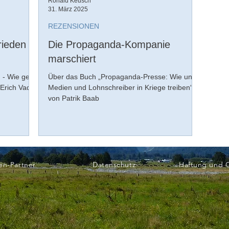
Ronald Keusch
31. März 2025
REZENSIONEN
rieden
Die Propaganda-Kompanie
marschiert
 - Wie geht
Über das Buch „Propaganda-Presse: Wie uns
Erich Vad
Medien und Lohnschreiber in Kriege treiben“
von Patrik Baab
en-Partner
Datenschutz
Haftung und 