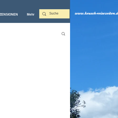
www.keusch-reisezeiten.d
ZENSIONEN
Mehr‎