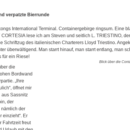
nd verpatzte Bierrunde
ngs International Terminal. Containergebirge ringsum. Eine b
 LT CORTESIA lese ich am Steven und seitlich L. TRIESTINO, der
 Schriftzug des italienischen Charterers Lloyd Triestino. An
ter überwältigend. Man starrt hinauf, man starrt entlang, man sch
 für ein Riese!
Blick über die Con
ber die 
ohen Bordwand 
partie. „Ihre 
lich“, öffnet mir 
l aus Sassnitz 
in, der 
 nämlich der 
 einzieht“. Er 
 Fahrtzeit freut 
d Urlaub mit den 