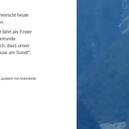
herrscht heute 
n.
fährt als Erster 
errunde 
ch, dass unser 
nuar am Sund!“, 
Laudahn mit Ankerkette