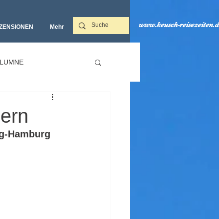
www.keusch-reisezeiten.d
ZENSIONEN
Mehr‎
LUMNE
dern
ng-Hamburg