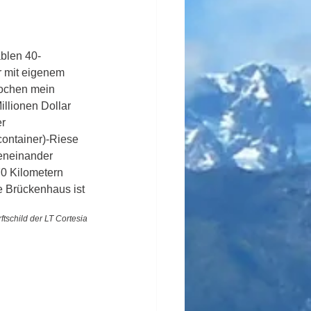
ablen 40-
r mit eigenem 
ochen mein 
illionen Dollar 
r 
ontainer)-Riese 
eneinander 
0 Kilometern 
e Brückenhaus ist 
tschild der LT Cortesia