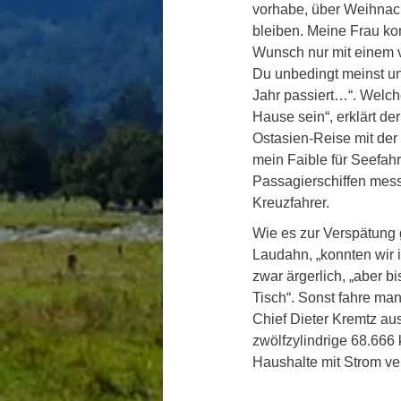
vorhabe, über Weihnac
bleiben. Meine Frau ko
Wunsch nur mit einem 
Du unbedingt meinst un
Jahr passiert…“. Welche
Hause sein“, erklärt d
Ostasien-Reise mit der 
mein Faible für Seefahrt
Passagierschiffen messe
Kreuzfahrer. 
Wie es zur Verspätung 
Laudahn, „konnten wir 
zwar ärgerlich, „aber 
Tisch“. Sonst fahre man
Chief Dieter Kremtz au
zwölfzylindrige 68.666
Haushalte mit Strom ve