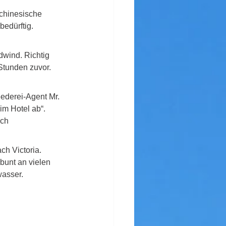
chinesische 
edürftig. 
wind. Richtig 
Stunden zuvor. 
ederei-Agent Mr. 
 im Hotel ab“. 
ch 
ch Victoria. 
unt an vielen 
asser. 