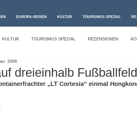
SEN
EUROPA-REISEN
KULTUR
TOURISMUS SPEZIAL
RE
KULTUR
TOURISMUS SPEZIAL
REZENSIONEN
KO
Jan. 2006
uf dreieinhalb Fußballfel
ontainerfrachter „LT Cortesia“ einmal Hongko
l