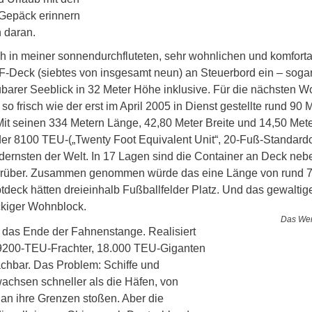
Gepäck erinnern 
 daran.
ch in meiner sonnendurchfluteten, sehr wohnlichen und komfort
F-Deck (siebtes von insgesamt neun) an Steuerbord ein – soga
arer Seeblick in 32 Meter Höhe inklusive. Für die nächsten W
so frisch wie der erst im April 2005 in Dienst gestellte rund 90 M
Mit seinen 334 Metern Länge, 42,80 Meter Breite und 14,50 Mete
der 8100 TEU-(„Twenty Foot Equivalent Unit“, 20-Fuß-Standardc
ernsten der Welt. In 17 Lagen sind die Container an Deck neb
 darüber. Zusammen genommen würde das eine Länge von rund 7
deck hätten dreieinhalb Fußballfelder Platz. Und das gewaltig
ckiger Wohnblock.  
Das Werf
t das Ende der Fahnenstange. Realisiert 
n 9200-TEU-Frachter, 18.000 TEU-Giganten 
achbar. Das Problem: Schiffe und 
chsen schneller als die Häfen, von 
 an ihre Grenzen stoßen. Aber die 