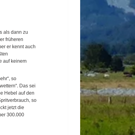
s als dann zu 
er früheren 
ber er kennt auch 
ßten 
ie auf keinem 
hr“, so 
ettern“. Das sei 
ie Hebel auf den 
pritverbrauch, so 
t jetzt die 
ber 300.000 