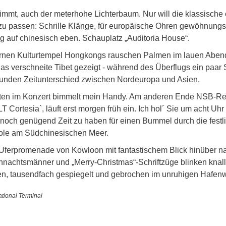
immt, auch der meterhohe Lichterbaum. Nur will die klassische 
azu passen: Schrille Klänge, für europäische Ohren gewöhnungsb
auf chinesisch eben. Schauplatz „Auditoria House“. 
nen Kulturtempel Hongkongs rauschen Palmen im lauen Abend
 das verschneite Tibet gezeigt - während des Überflugs ein paar 
tunden Zeitunterschied zwischen Nordeuropa und Asien.
itten im Konzert bimmelt mein Handy. Am anderen Ende NSB-Re
´LT Cortesia`, läuft erst morgen früh ein. Ich hol´ Sie um acht Uhr
noch genügend Zeit zu haben für einen Bummel durch die festli
ole am Südchinesischen Meer.
ie Uferpromenade von Kowloon mit fantastischem Blick hinüber na
achtsmänner und „Merry-Christmas“-Schriftzüge blinken knallb
n, tausendfach gespiegelt und gebrochen im unruhigen Hafenw
ational Terminal