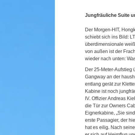
Jungfräuliche Suite u
Der Morgen-HIT, Hongko
schiebt sich ins Bild:
überdimensionale weiße
von außen ist der Frach
wieder nach unten: Was
Der 25-Meter-Aufstieg ü
Gangway an der haush
entlang gerät zur Kletter
Kabine ist noch jungfräu
IV. Offizier Andreas Kie
die Tür zur Owners Cab
Eignerkabine, „Sie sind
erste Passagier, der hier
hat es eilig. Nach seiner
er sich auf Heimflug un