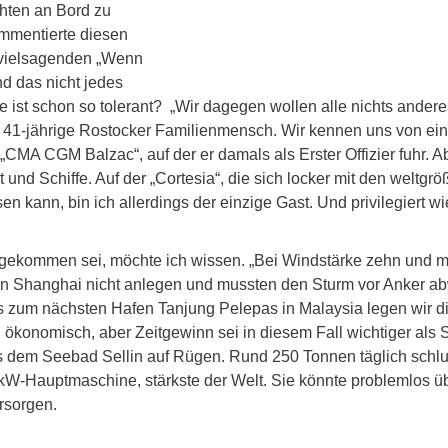
hten an Bord zu 
mmentierte diesen 
vielsagenden „Wenn 
d das nicht jedes 
 ist schon so tolerant?  „Wir dagegen wollen alle nichts andere
er 41-jährige Rostocker Familienmensch. Wir kennen uns von ein
„CMA CGM Balzac“, auf der er damals als Erster Offizier fuhr. A
 und Schiffe. Auf der „Cortesia“, die sich locker mit den weltgrö
n kann, bin ich allerdings der einzige Gast. Und privilegiert w
gekommen sei, möchte ich wissen. „Bei Windstärke zehn und me
in Shanghai nicht anlegen und mussten den Sturm vor Anker abw
bis zum nächsten Hafen Tanjung Pelepas in Malaysia legen wir d
 ökonomisch, aber Zeitgewinn sei in diesem Fall wichtiger als S
s dem Seebad Sellin auf Rügen. Rund 250 Tonnen täglich schluck
 kW-Hauptmaschine, stärkste der Welt. Sie könnte problemlos ü
rsorgen. 