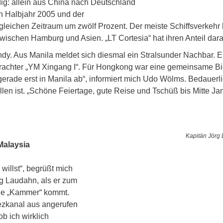
dig: allein aus China nach Deutschland 
n Halbjahr 2005 und der 
leichen Zeitraum um zwölf Prozent. Der meiste Schiffsverkehr 
zwischen Hamburg und Asien. „LT Cortesia“ hat ihren Anteil dara
dy. Aus Manila meldet sich diesmal ein Stralsunder Nachbar. Er 
Frachter „YM Xingang I“. Für Hongkong war eine gemeinsame Bi
gerade erst in Manila ab“, informiert mich Udo Wölms. Bedauerli
llen ist. „Schöne Feiertage, gute Reise und Tschüß bis Mitte Ja
 
Kapitän Jörg 
Malaysia
willst“, begrüßt mich 
rg Laudahn, als er zum 
ine „Kammer“ kommt. 
ezkanal aus angerufen 
b ich wirklich 