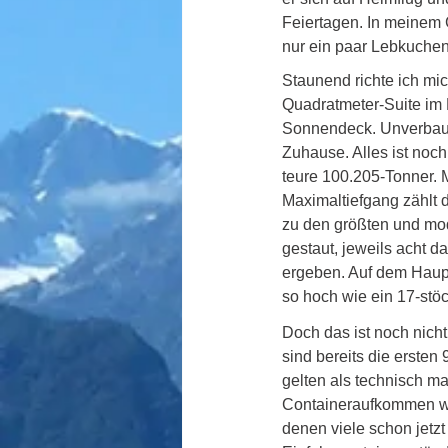
Feiertagen. In meinem 
nur ein paar Lebkuchen
Staunend richte ich mi
Quadratmeter-Suite im 
Sonnendeck. Unverbaub
Zuhause. Alles ist noch 
teure 100.205-Tonner. 
Maximaltiefgang zählt 
zu den größten und mod
gestaut, jeweils acht
ergeben. Auf dem Haupt
so hoch wie ein 17-stö
Doch das ist noch nich
sind bereits die erste
gelten als technisch m
Containeraufkommen wa
denen viele schon jetzt