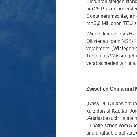
Einfuhren steigen stän
um 25 Prozent im erste
Containerumschlag im g
mit 3,6 Millionen TEU 
Wieder klingelt das Han
Offizier auf dem NSB-
verabredet. „Wir legen 
Treffen ins Wasser gefa
verabschieden wir uns.
Zwischen China und 
„Dass Du Dir das antun 
kurz darauf Kapitän Jö
„Antrittsbesuch“ in me
Er hatte schon vom Su
und ungläubig gefragt, o